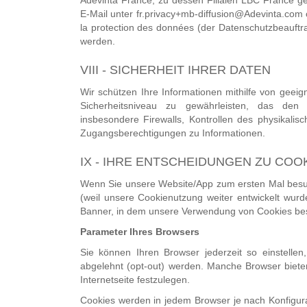
Adevinta France, zu dessen Filialen LBC France ge
E-Mail unter fr.privacy+mb-diffusion@Adevinta.com 
la protection des données (der Datenschutzbeauftra
werden.
VIII - SICHERHEIT IHRER DATEN
Wir schützen Ihre Informationen mithilfe von gee
Sicherheitsniveau zu gewährleisten, das den
insbesondere Firewalls, Kontrollen des physikalis
Zugangsberechtigungen zu Informationen.
IX - IHRE ENTSCHEIDUNGEN ZU COO
Wenn Sie unsere Website/App zum ersten Mal besu
(weil unsere Cookienutzung weiter entwickelt wurde
Banner, in dem unsere Verwendung von Cookies bes
Parameter Ihres Browsers
Sie können Ihren Browser jederzeit so einstellen
abgelehnt (opt-out) werden. Manche Browser biete
Internetseite festzulegen.
Cookies werden in jedem Browser je nach Konfigura