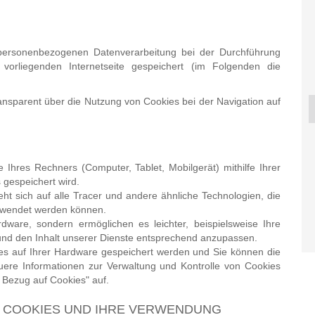
e personenbezogenen Datenverarbeitung bei der Durchführung
 vorliegenden Internetseite gespeichert (im Folgenden die
ransparent über die Nutzung von Cookies bei der Navigation auf
VALTRA T195V
KONGSKILDE HRT
VALTRA 
2025
2018
te Ihres Rechners (Computer, Tablet, Mobilgerät) mithilfe Ihrer
160
 gespeichert wird.
eht sich auf alle Tracer und andere ähnliche Technologien, die
rwendet werden können.
ware, sondern ermöglichen es leichter, beispielsweise Ihre
 und den Inhalt unserer Dienste entsprechend anzupassen.
es auf Ihrer Hardware gespeichert werden und Sie können die
uere Informationen zur Verwaltung und Kontrolle von Cookies
 Bezug auf Cookies" auf.
TE COOKIES UND IHRE VERWENDUNG