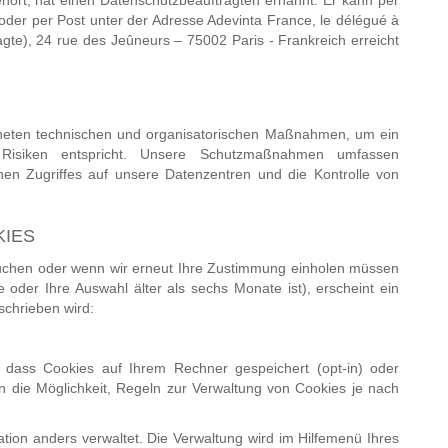
hört, hat einen Datenschutzbeauftragten ernannt. Er kann per
oder per Post unter der Adresse Adevinta France, le délégué à
gte), 24 rue des Jeûneurs – 75002 Paris - Frankreich erreicht
igneten technischen und organisatorischen Maßnahmen, um ein
 Risiken entspricht. Unsere Schutzmaßnahmen umfassen
chen Zugriffes auf unsere Datenzentren und die Kontrolle von
KIES
chen oder wenn wir erneut Ihre Zustimmung einholen müssen
 oder Ihre Auswahl älter als sechs Monate ist), erscheint ein
chrieben wird:
, dass Cookies auf Ihrem Rechner gespeichert (opt-in) oder
n die Möglichkeit, Regeln zur Verwaltung von Cookies je nach
tion anders verwaltet. Die Verwaltung wird im Hilfemenü Ihres