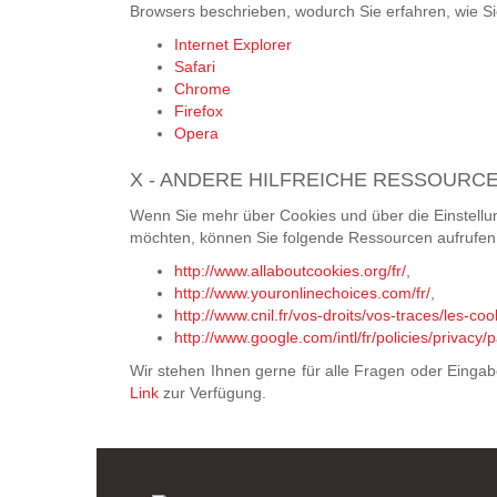
Browsers beschrieben, wodurch Sie erfahren, wie 
Internet Explorer
Safari
Chrome
Firefox
Opera
X - ANDERE HILFREICHE RESSOURC
Wenn Sie mehr über Cookies und über die Einstellun
möchten, können Sie folgende Ressourcen aufrufen
http://www.allaboutcookies.org/fr/
,
http://www.youronlinechoices.com/fr/
,
http://www.cnil.fr/vos-droits/vos-traces/les-coo
http://www.google.com/intl/fr/policies/privacy/p
Wir stehen Ihnen gerne für alle Fragen oder Eingabe
Link
zur Verfügung.