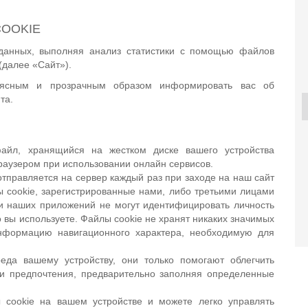
OOKIE
 данных, выполняя анализ статистики с помощью файлов
(далее «Сайт»).
 ясным и прозрачным образом информировать вас об
та.
VALTRA T195V
KONGSKILDE HRT
VALTRA 
2025
2018
файл, хранящийся на жестком диске вашего устройства
раузером при использовании онлайн сервисов.
14 86
r отправляется на сервер каждый раз при заходе на наш сайт
ы cookie, зарегистрированные нами, либо третьими лицами
и наших приложений не могут идентифицировать личность
о вы используете. Файлы cookie не хранят никаких значимых
нформацию навигационного характера, необходимую для
еда вашему устройству, они только помогают облегчить
и предпочтения, предварительно заполняя определенные
cookie на вашем устройстве и можете легко управлять