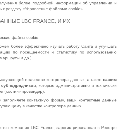
получения более подробной информации об управлении и
ь к разделу «Управление файлами cookie».
ВАННЫЕ LBC FRANCE, И ИХ
еские файлы cookie.
жем более эффективно изучать работу Сайта и улучшать
мацию по посещаемости и статистику по использованию
маршруты и др.).
ступающей в качестве контролера данных, а также
нашим
е субподрядчиков
, которые административно и технически
 (хостинг-провайдер).
ли заполняете контактную форму, ваши контактные данные
тупающему в качестве контролера данных.
ется компания LBC France, зарегистрированная в Реестре