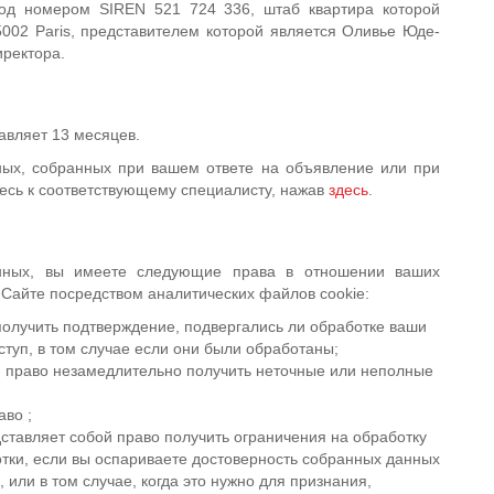
од номером SIREN 521 724 336, штаб квартира которой
5002 Paris, представителем которой является Оливье Юде-
иректора.
авляет 13 месяцев.
нных, собранных при вашем ответе на объявление или при
есь к соответствующему специалисту, нажав
здесь
.
анных, вы имеете следующие права в отношении ваших
Сайте посредством аналитических файлов cookie:
получить подтверждение, подвергались ли обработке ваши
ступ, в том случае если они были обработаны;
й право незамедлительно получить неточные или неполные
аво ;
ставляет собой право получить ограничения на обработку
ботки, если вы оспариваете достоверность собранных данных
 или в том случае, когда это нужно для признания,