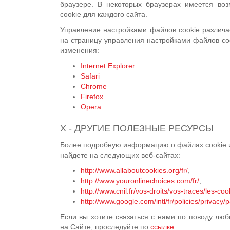
браузере. В некоторых браузерах имеется во
cookie для каждого сайта.
Управление настройками файлов cookie различа
на страницу управления настройками файлов coo
изменения:
Internet Explorer
Safari
Chrome
Firefox
Opera
X - ДРУГИЕ ПОЛЕЗНЫЕ РЕСУРСЫ
Более подробную информацию о файлах cookie и
найдете на следующих веб-сайтах:
http://www.allaboutcookies.org/fr/
,
http://www.youronlinechoices.com/fr/
,
http://www.cnil.fr/vos-droits/vos-traces/les-coo
http://www.google.com/intl/fr/policies/privacy/p
Если вы хотите связаться с нами по поводу лю
на Сайте, проследуйте по
ссылке
.