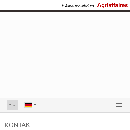
in Zusammenarbeit mit
€
Toggl
naviga
KONTAKT