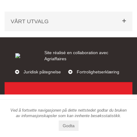
VÅRT UTVALG
Site réalisé en collaboration avec
Agriaffaires
Juridisk påtegnelse
Fortrolighetserklæring
Ved å fortsette navigasjonen på dette nettstedet godtar du bruken
av informasjonskapsler som kan innhente besøksstatistikk.
Godta