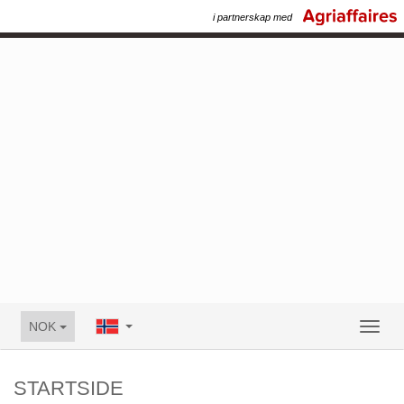
i partnerskap med
NOK
Toggl
naviga
STARTSIDE