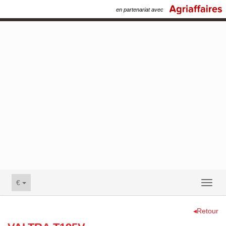
en partenariat avec
€
Toggl
naviga
◂Retour