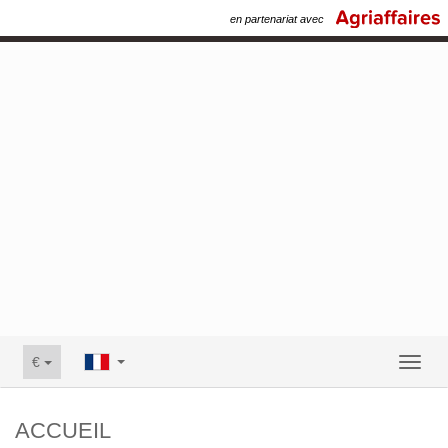
en partenariat avec
€
Toggl
naviga
ACCUEIL